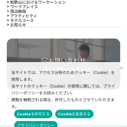
和歌山におけるワーケーション
ワークプレイス
宿泊施設
アクティビティ
モデルコース
お知らせ
お問い合わせ
当サイトに関するお問い合わせはこちらから
当サイトでは、アクセス分析のためクッキー（Cookie）を
使用します。
当サイトのクッキー（Cookie）の使用に関しては、プライ
バシーポリシーをお読みください。
プライバシーポリシー
閲覧を継続される場合、許可したものとさせていただきま
サイトマップ
す。
ウェブアクセシビリティ方針
Cookieを許可する
Cookieを拒否する
プライバシーポリシー