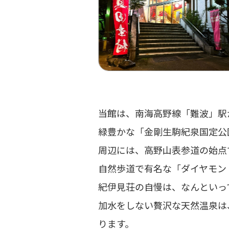
当館は、南海⾼野線「難波」駅
緑豊かな「⾦剛⽣駒紀泉国定公
周辺には、⾼野⼭表参道の始点
⾃然歩道で有名な「ダイヤモン
紀伊⾒荘の⾃慢は、なんといって
加⽔をしない贅沢な天然温泉は
ります。