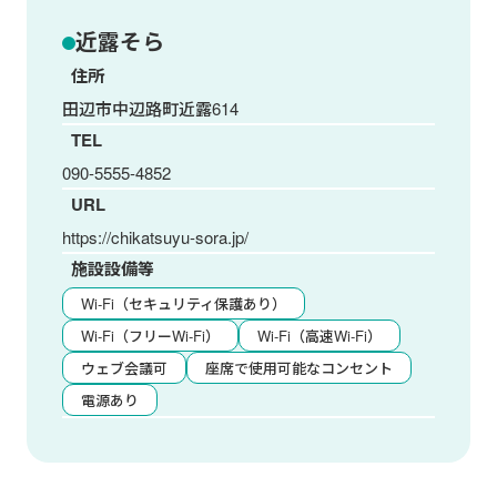
近露そら
住所
田辺市中辺路町近露614
TEL
090-5555-4852
URL
https://chikatsuyu-sora.jp/
施設設備等
Wi-Fi（セキュリティ保護あり）
Wi-Fi（フリーWi-Fi）
Wi-Fi（高速Wi-Fi）
ウェブ会議可
座席で使用可能なコンセント
電源あり